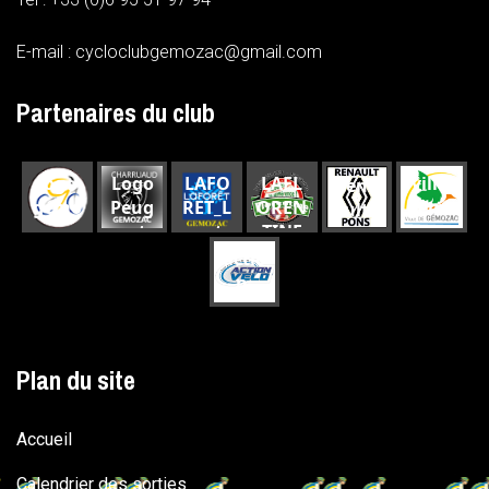
E-mail : cycloclubgemozac@gmail.com
Partenaires du club
logo
Logo
LAFO
LAFL
ville-
Rena
gémo
Peug
RET_L
OREN
gemo
ult
zac
eot
ogoty
TINE
zac
pe_ca
actio
rre_R
n-
GB
velo
Plan du site
Accueil
Calendrier des sorties