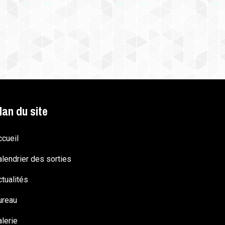
lan du site
ccueil
alendrier des sorties
tualités
ureau
lerie