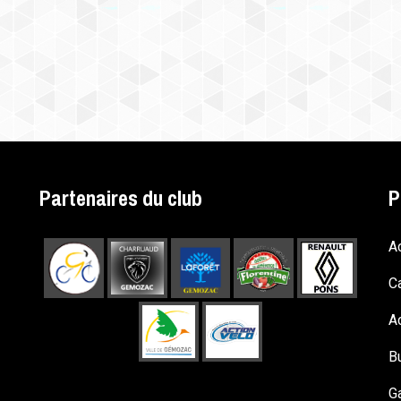
Partenaires du club
P
A
C
Ac
B
Ga